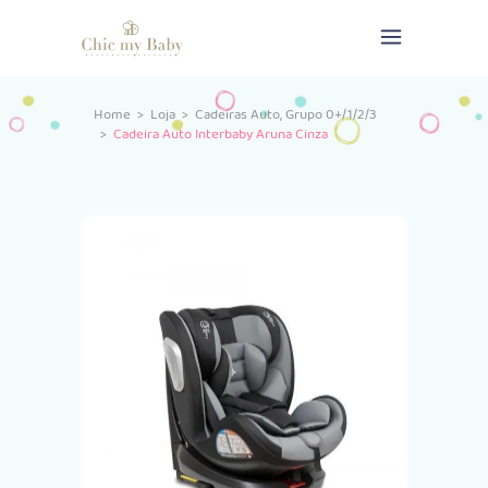
,
Home
>
Loja
>
Cadeiras Auto
Grupo 0+/1/2/3
>
Cadeira Auto Interbaby Aruna Cinza