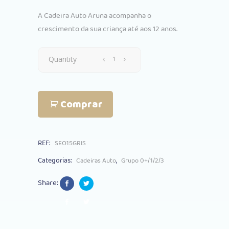
A Cadeira Auto Aruna acompanha o
crescimento da sua criança até aos 12 anos.
Cadeira
Quantity
Auto
Comprar
Interbaby
Aruna
REF:
SEO15GRIS
Cinza
Categorias:
,
Cadeiras Auto
Grupo 0+/1/2/3
quantity
Share: