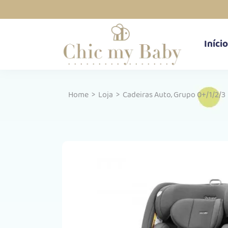
Início
,
Home
>
Loja
>
Cadeiras Auto
Grupo 0+/1/2/3