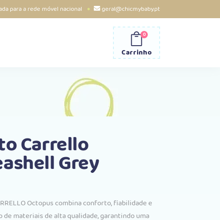
da para a rede móvel nacional
geral@chicmybaby.pt
0
Carrinho
to Carrello
ashell Grey
ARRELLO Octopus combina conforto, fiabilidade e
o de materiais de alta qualidade, garantindo uma