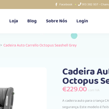
Facebook
913 382 937 - Chama
Loja
Blog
Sobre Nós
Login
>
Cadeira Auto Carrello Octopus Seashell Grey
Cadeira Au
Octopus Se
€
229.00
com IVA
A cadeira auto para criança C
segurança. Este modelo é feit