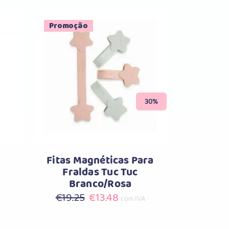
Promoção
Comprar
30%
Fitas Magnéticas Para
Fraldas Tuc Tuc
Branco/Rosa
O
O
€
19.25
€
13.48
com IVA
preço
preço
original
atual