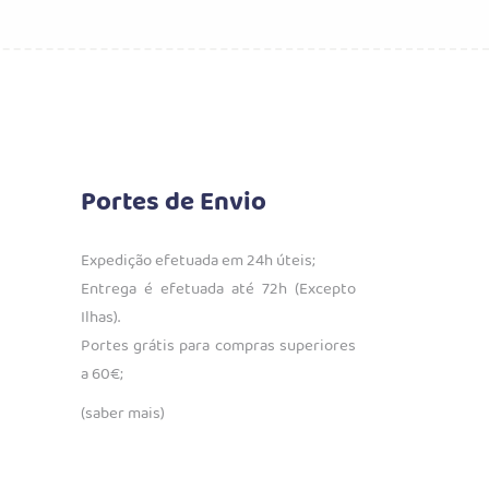
era:
é:
€19.25.
€13.48.
Portes de Envio
Expedição efetuada em 24h úteis;
Entrega é efetuada até 72h (Excepto
Ilhas).
Portes grátis para compras superiores
a 60€;
(saber mais)