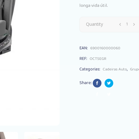
longa vida útil.
Cadeira
Quantity
Auto
EAN:
6900160000060
Carrello
REF:
OCTSEGR
Octopus
Categorias:
,
Cadeiras Auto
Grup
Seashell
Share:
Grey
quantity