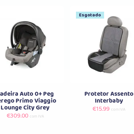
Esgotado
Comprar
Comprar
adeira Auto 0+ Peg
Protetor Assento
erego Primo Viaggio
Interbaby
Lounge City Grey
€
15.99
com IVA
€
309.00
com IVA