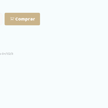
Comprar
o 0+/1/2/3