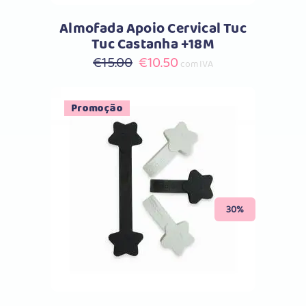
Almofada Apoio Cervical Tuc
Tuc Castanha +18M
O
O
€
15.00
€
10.50
com IVA
preço
preço
original
atual
Promoção
era:
é:
€15.00.
€10.50.
Comprar
30%