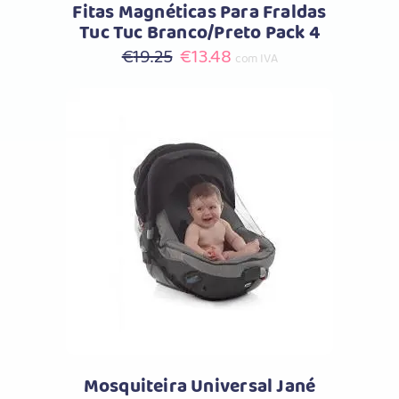
Fitas Magnéticas Para Fraldas
Tuc Tuc Branco/Preto Pack 4
O
O
€
19.25
€
13.48
com IVA
preço
preço
original
atual
era:
é:
€19.25.
€13.48.
Comprar
Mosquiteira Universal Jané