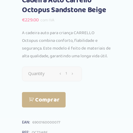
Cadeira Auto Carrello
Octopus Sandstone Beige
€
229.00
com IVA
A cadeira auto para criança CARRELLO
Octopus combina conforto, fiabilidade e
segurança. Este modelo é feito de materiais de
alta qualidade, garantindo uma longa vida útil.
Cadeira
Quantity
Auto
Comprar
Carrello
Octopus
EAN:
6900160000077
Sandstone
REF:
OCTSABE