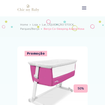
,
,
Home
>
Loja
>
Lar
LIQUIDAÇÃO STOCK
Parques/Berço
>
Berço Co-Sleeping Asalvo Rosa
Esgotado
Promoção
50%