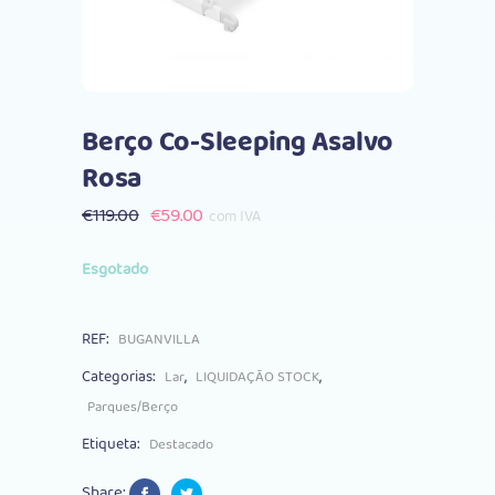
Berço Co-Sleeping Asalvo
Rosa
O
O
€
119.00
€
59.00
com IVA
preço
preço
original
atual
Esgotado
era:
é:
€119.00.
€59.00.
REF:
BUGANVILLA
Categorias:
,
,
Lar
LIQUIDAÇÃO STOCK
Parques/Berço
Etiqueta:
Destacado
Share: