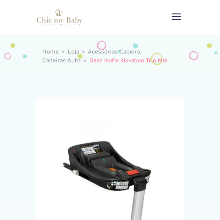
,
Home
>
Loja
>
Acessórios Cadeira
Cadeiras Auto
>
Base Isofix Kikkaboo Trio Mia