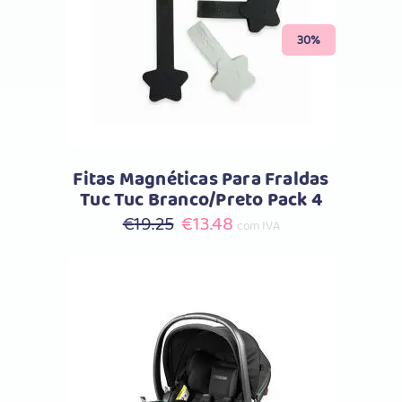
Comprar
30%
Fitas Magnéticas Para Fraldas
Tuc Tuc Branco/Preto Pack 4
O
O
€
19.25
€
13.48
com IVA
preço
preço
original
atual
era:
é:
€19.25.
€13.48.
Comprar