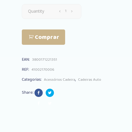
Base
Quantity
Isofix
Comprar
Kikkaboo
Trio
EAN:
3800171221351
Mia
REF:
41002170006
quantity
Categorias:
,
Acessórios Cadeira
Cadeiras Auto
Share: