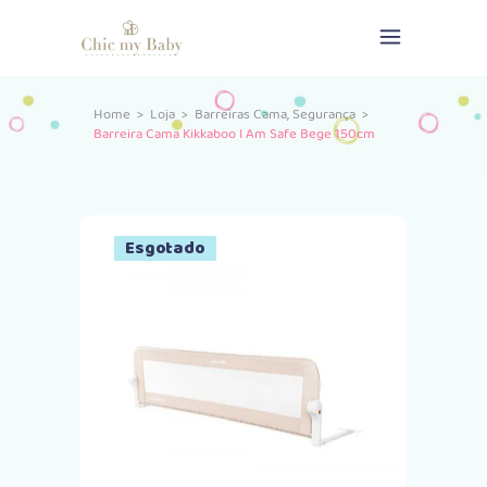
,
Home
>
Loja
>
Barreiras Cama
Segurança
>
Barreira Cama Kikkaboo I Am Safe Bege 150cm
Esgotado