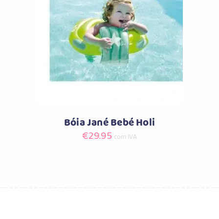
Comprar
Bóia Jané Bebé Holi
€
29.95
com IVA