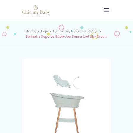
,
Home
>
Loja
>
Banheiras
Higiene e Saúde
>
Banheira Suporte Bébé-Jou Sense Led Sky Green