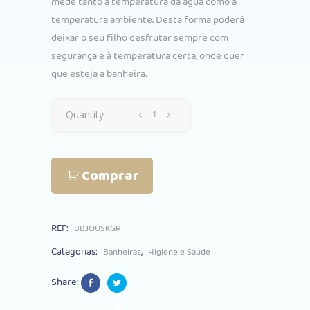
mede tanto a temperatura da água como a
temperatura ambiente. Desta forma poderá
deixar o seu filho desfrutar sempre com
segurança e à temperatura certa, onde quer
que esteja a banheira.
Banheira
Quantity
Suporte
Comprar
Bébé-
Jou
REF:
BBJOUSKGR
Sense
Categorias:
,
Banheiras
Higiene e Saúde
Led
Share:
Sky