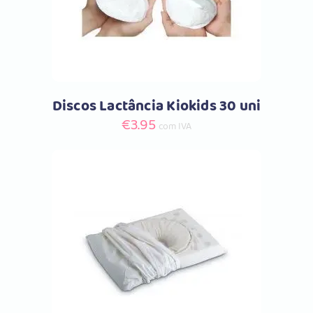
Discos Lactância Kiokids 30 uni
€
3.95
com IVA
Comprar