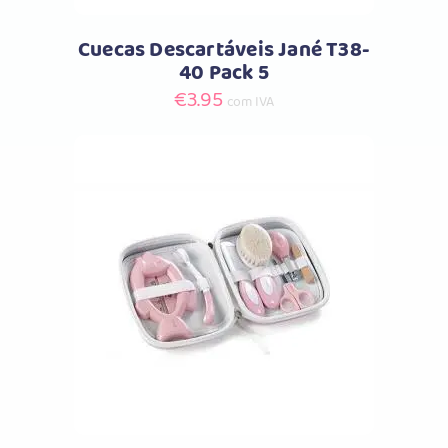
Cuecas Descartáveis Jané T38-
40 Pack 5
€
3.95
com IVA
Comprar