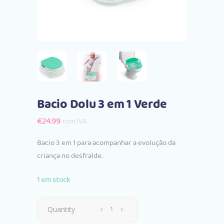
Bacio Dolu 3 em 1 Verde
€
24.99
com IVA
Bacio 3 em 1 para acompanhar a evolução da
criança no desfralde.
1 em stock
Bacio
Quantity