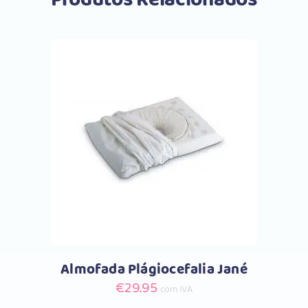
Produtos Relacionados
Comprar
Almofada Plágiocefalia Jané
€
29.95
com IVA