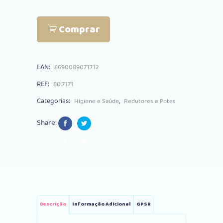
Dolu
Comprar
3
em
EAN:
8690089071712
1
REF:
80.7171
Verde
Categorias:
,
Higiene e Saúde
Redutores e Potes
quantity
Share:
Descrição
Informação Adicional
GPSR