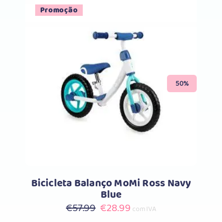
era:
é:
Promoção
€59.99.
€29.99.
Comprar
50%
Bicicleta Balanço MoMi Ross Navy
Blue
O
O
€
57.99
€
28.99
com IVA
preço
preço