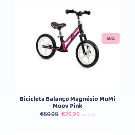
Comprar
50%
Bicicleta Balanço Magnésio MoMi
Moov Pink
O
O
€
59.99
€
29.99
com IVA
preço
preço
original
atual