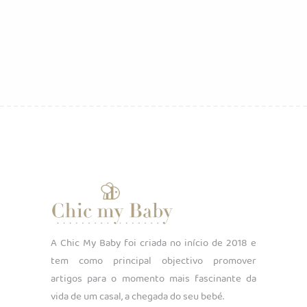
original
atual
era:
é:
€57.99.
€28.99.
A Chic My Baby foi criada no início de 2018 e
tem como principal objectivo promover
artigos para o momento mais fascinante da
vida de um casal, a chegada do seu bebé.