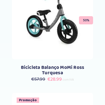
Comprar
50%
Bicicleta Balanço MoMi Ross
Turquesa
O
O
€
57.99
€
28.99
com IVA
preço
preço
original
atual
era:
é:
Promoção
€57.99.
€28.99.