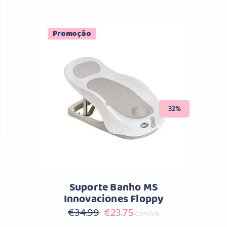
Promoção
Comprar
32%
Suporte Banho MS
Innovaciones Floppy
O
O
€
34.99
€
23.75
com IVA
preço
preço