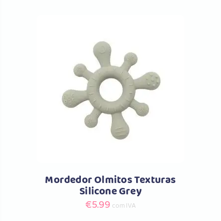
original
atual
era:
é:
€34.99.
€23.75.
Comprar
Mordedor Olmitos Texturas
Silicone Grey
€
5.99
com IVA