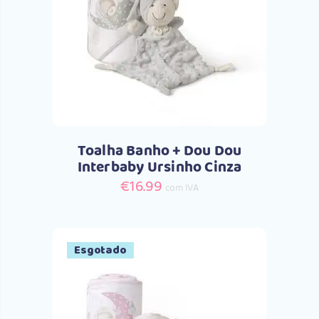
Comprar
Toalha Banho + Dou Dou
Interbaby Ursinho Cinza
€
16.99
com IVA
Esgotado