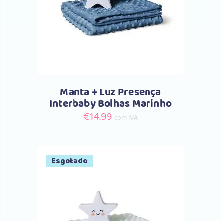
Comprar
Manta + Luz Presença
Interbaby Bolhas Marinho
€
14.99
com IVA
Esgotado
Comprar