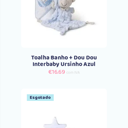
Comprar
Toalha Banho + Dou Dou
Interbaby Ursinho Azul
€
16.69
com IVA
Esgotado