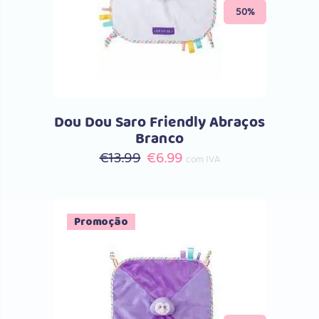
50%
Dou Dou Saro Friendly Abraços
Branco
O
O
€
13.99
€
6.99
com IVA
preço
preço
original
atual
era:
é:
Promoção
€13.99.
€6.99.
Comprar