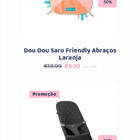
50%
Dou Dou Saro Friendly Abraços
Laranja
O
O
€
13.99
€
6.99
com IVA
preço
preço
original
atual
era:
é:
Promoção
€13.99.
€6.99.
Comprar