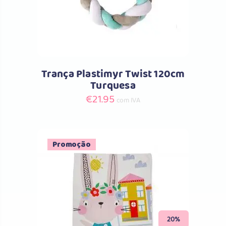
Trança Plastimyr Twist 120cm
Turquesa
€
21.95
com IVA
Promoção
Comprar
20%