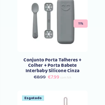
Comprar
11%
Conjunto Porta Talheres +
Colher + Porta Babete
Interbaby Silicone Cinza
O
O
€
8.99
€
7.99
com IVA
preço
preço
original
atual
era:
é:
Esgotado
€8.99.
€7.99.