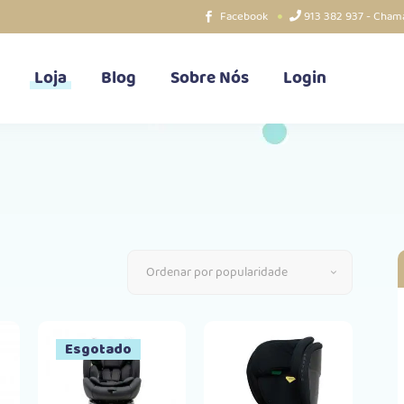
Facebook
913 382 937 - Chama
Loja
Blog
Sobre Nós
Login
Ordenar por popularidade
Esgotado
de
Comprar
r
Comprar