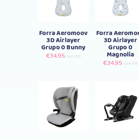
Forra Aeromoov
Forra Aeromo
3D Airlayer
3D Airlayer
Grupo 0 Bunny
Grupo 0
Magnolia
€
34.95
com IVA
€
34.95
com IVA
Comprar
Compra