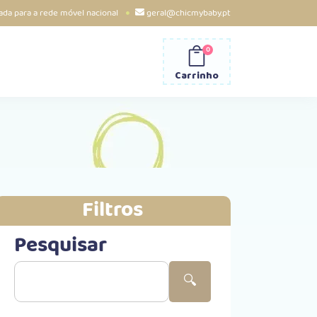
da para a rede móvel nacional
geral@chicmybaby.pt
0
Carrinho
Filtros
Pesquisar
🔍︎