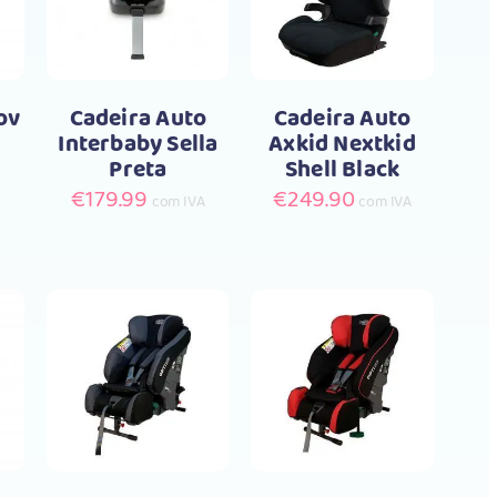
ov
Cadeira Auto
Cadeira Auto
Interbaby Sella
Axkid Nextkid
Preta
Shell Black
€
179.99
€
249.90
com IVA
com IVA
r
Comprar
Comprar