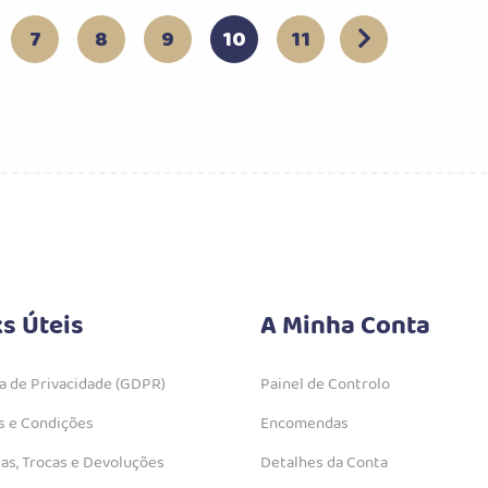
7
8
9
10
11
ks Úteis
A Minha Conta
ca de Privacidade (GDPR)
Painel de Controlo
 e Condições
Encomendas
as, Trocas e Devoluções
Detalhes da Conta