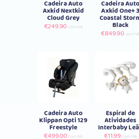
Cadeira Auto
Cadeira Aut
Axkid Nextkid
Axkid One+ 
Cloud Grey
Coastal Stor
Black
€
249.90
com IVA
€
849.90
com IV
Comprar
Compra
Cadeira Auto
Espiral de
Klippan Opti 129
Atividades
Freestyle
Interbaby Le
€
499.00
€
11.99
com IVA
com IVA