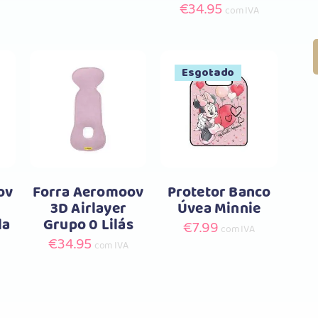
€
34.95
com IVA
Esgotado
Comprar
r
Comprar
ov
Forra Aeromoov
Protetor Banco
3D Airlayer
Úvea Minnie
la
Grupo 0 Lilás
€
7.99
com IVA
€
34.95
com IVA