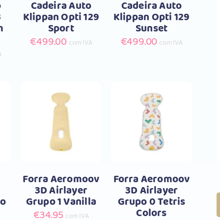
o
Cadeira Auto
Cadeira Auto
3
Klippan Opti 129
Klippan Opti 129
m
Sport
Sunset
€
499.00
€
499.00
com IVA
com IVA
A
r
Comprar
Comprar
Forra Aeromoov
Forra Aeromoov
3D Airlayer
3D Airlayer
ão
Grupo 1 Vanilla
Grupo 0 Tetris
Colors
€
34.95
com IVA