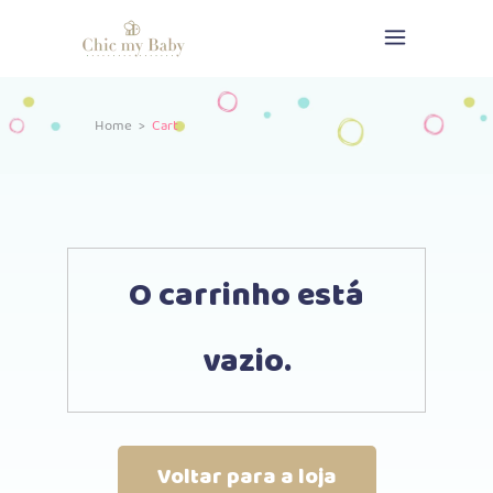
Home
>
Cart
O carrinho está
vazio.
Voltar para a loja