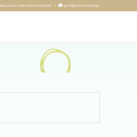
da para a rede móvel nacional
geral@chicmybaby.pt