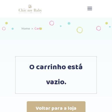
Home
>
Cart
O carrinho está
vazio.
Voltar para a loja