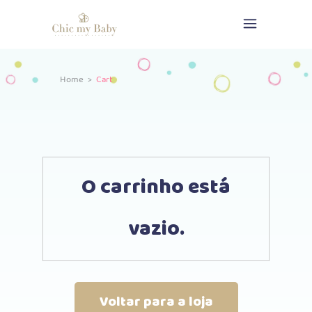
Home
>
Cart
O carrinho está
vazio.
Voltar para a loja