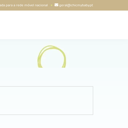
da para a rede móvel nacional
geral@chicmybaby.pt