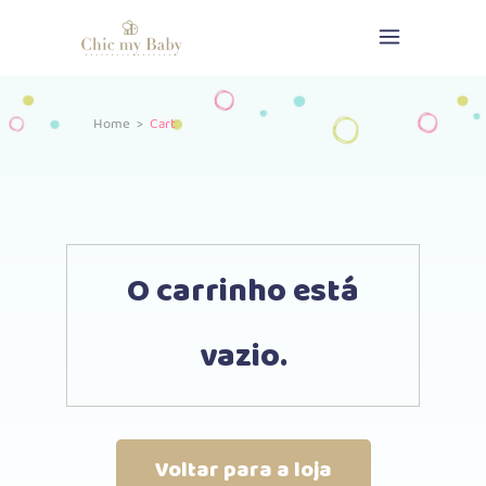
Home
>
Cart
O carrinho está
vazio.
Voltar para a loja