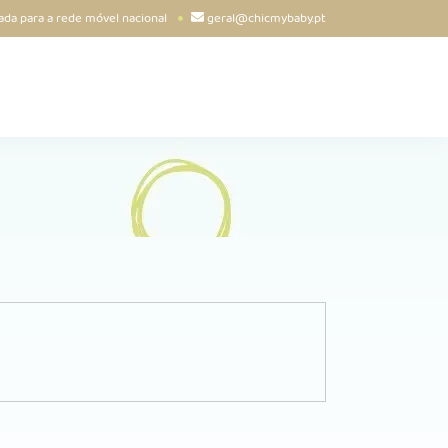
da para a rede móvel nacional
geral@chicmybaby.pt