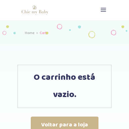
Home
>
Cart
O carrinho está
vazio.
Voltar para a loja