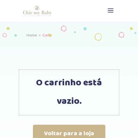
Home
>
Cart
O carrinho está
vazio.
Voltar para a loja