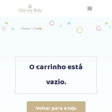
Home
>
Cart
O carrinho está
vazio.
Voltar para a loja