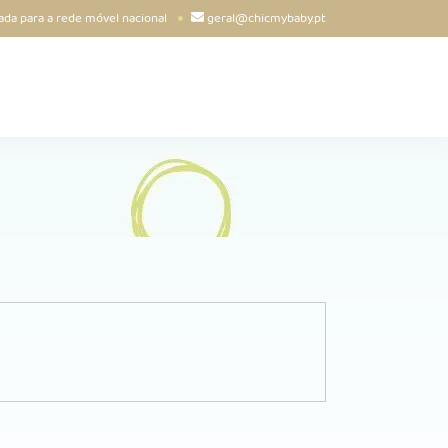
da para a rede móvel nacional
geral@chicmybaby.pt